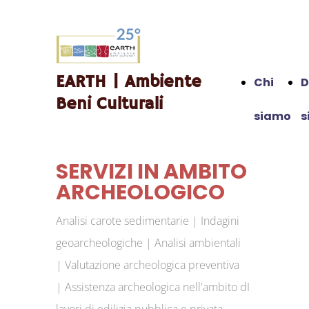
EARTH | Ambiente
Chi
D
Beni Culturali
siamo
s
SERVIZI IN AMBITO
ARCHEOLOGICO
Analisi carote sedimentarie |
Indagini
geoarcheologiche |
Analisi ambientali
|
Valutazione archeologica preventiva
|
Assistenza archeologica nell'ambito dI
lavori di edilizia pubblica e privata